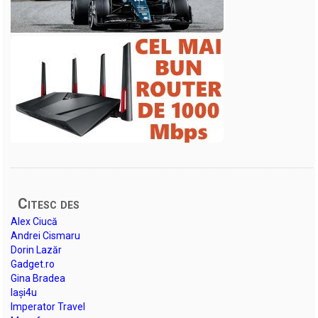
Citesc des
Alex Ciucă
Andrei Cismaru
Dorin Lazăr
Gadget.ro
Gina Bradea
Iași4u
Imperator Travel