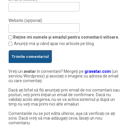
Website (opțional)
Reține-mi numele și emailul pentru comentarii viitoare.
Anunță-mă și când apar noi articole pe blog.
Vreți un
avatar
în comentarii? Mergeți pe
gravatar.com
(un
serviciu Wordpress) și asociați o imagine cu adresa de email
cu care comentați.
Dacă ați bifat să fiți anunțați prin email de noi comentarii sau
posturi, veți primi inițial un email de confirmare. Dacă nu
validați acolo alegerea, nu se va activa sistemul și după un
timp nu veți mai primi nici alte emailuri
Comentariile nu se pot edita ulterior, așa că verificați ce ați
scris. Dacă vreți să mai adăugați ceva, lăsați un nou
comentariu.