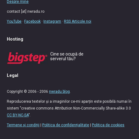
Despre mine
contact [at] nwradu.ro
YouTube
·
Facebook
·
Instagram
·
RSS Articole noi
Hosting
Cine se ocupă de
serverul tău?
Legal
Copyright © 2006 - 2006
nwradu blog
.
Reproducerea textelor și a imaginilor ce-mi aparțin este posibilă numai în
sistem "creative commons Attribution Non-Commercially Share-alike 3.0
CC BY-NC-SA
".
Termene și condiții
|
Politica de confidențialitate
|
Politica de cookies