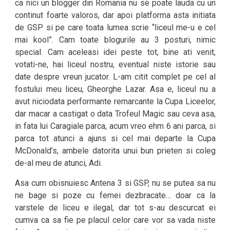
ca nici un blogger din Romania nu se poate lauda cu un
continut foarte valoros, dar apoi platforma asta initiata
de GSP si pe care toata lumea scrie “liceul me-u e cel
mai kool”. Cam toate blogurile au 3 posturi, nimic
special. Cam aceleasi idei peste tot, bine ati venit,
votati-ne, hai liceul nostru, eventual niste istorie sau
date despre vreun jucator. L-am citit complet pe cel al
fostului meu liceu, Gheorghe Lazar. Asa e, liceul nu a
avut niciodata performante remarcante la Cupa Liceelor,
dar macar a castigat o data Trofeul Magic sau ceva asa,
in fata lui Caragiale parca, acum vreo ehm 6 ani parca, si
parca tot atunci a ajuns si cel mai departe la Cupa
McDonald’s, ambele datorita unui bun prieten si coleg
de-al meu de atunci, Adi.
Asa cum obisnuiesc Antena 3 si GSP, nu se putea sa nu
ne bage si poze cu femei dezbracate… doar ca la
varstele de liceu e ilegal, dar tot s-au descurcat ei
cumva ca sa fie pe placul celor care vor sa vada niste