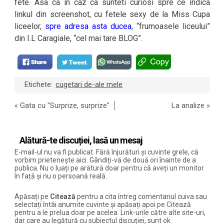
fete. Asa ca in caz ca sunteti curiosi spre ce indica
linkul din screenshot, cu fetele sexy de la Miss Cupa
liceelor,
spre adresa asta ducea
, “frumoasele liceului”
din I.L Caragiale, “cel mai tare BLOG”.
Etichete:
cugetari de-ale mele
«
Gata cu "Surprize, surprize"
La analize
»
Alătură-te discuției, lasă un mesaj
E-mail-ul nu va fi publicat. Fără înjurături și cuvinte grele, că
vorbim prietenește aici. Gândiți-vă de două ori înainte de a
publica. Nu o luați pe arătură doar pentru că aveți un monitor
în față și nu o persoană reală.
Apăsați pe
Citează
pentru a cita întreg comentariul cuiva sau
selectați întâi anumite cuvinte și apăsați apoi pe Citează
pentru a le prelua doar pe acelea. Link-urile către alte site-uri,
dar care au legătură cu subiectul discuției, sunt ok.