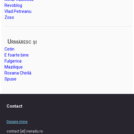
Revoblog
Vlad Petreanu
Zoso
Urmăresc şi
Cetin
E foarte bine
Fulgerica
Mazilique
Roxana Chirilă
Spuse
Contact
Despre mine
contact [at] nwradu.ro