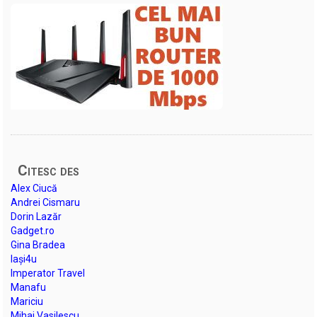
Citesc des
Alex Ciucă
Andrei Cismaru
Dorin Lazăr
Gadget.ro
Gina Bradea
Iași4u
Imperator Travel
Manafu
Mariciu
Mihai Vasilescu