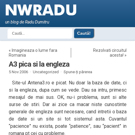
un blog de Radu Dumitru
«
Imagineaza o lume fara
Rezolvati circuitul
Romania
acesta!
»
A3 pica si la engleza
5 Nov 2006 ·
Uncategorized ·
Spune-ți părerea
Site-ul Antena3.ro e picat. Nu doar la baza de date, ci
si la engleza, dupa cum se vede. Dau sa intru, primesc
mesajul de mai sus. OK, nu-i problema, sunt si alte
surse de stiri. Dar ai zice ca macar niste cunostinte
generale de engleza sunt necesare, cand intretii o baza
de date si un site si tot sistemul asta. Cuvantul
“pacience” nu exista, poate “patience”, sau “pacient” in
romana pt cei cu probleme.