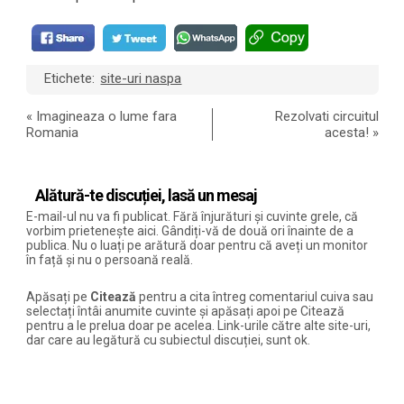
Etichete:
site-uri naspa
«
Imagineaza o lume fara
Rezolvati circuitul
Romania
acesta!
»
Alătură-te discuției, lasă un mesaj
E-mail-ul nu va fi publicat. Fără înjurături și cuvinte grele, că
vorbim prietenește aici. Gândiți-vă de două ori înainte de a
publica. Nu o luați pe arătură doar pentru că aveți un monitor
în față și nu o persoană reală.
Apăsați pe
Citează
pentru a cita întreg comentariul cuiva sau
selectați întâi anumite cuvinte și apăsați apoi pe Citează
pentru a le prelua doar pe acelea. Link-urile către alte site-uri,
dar care au legătură cu subiectul discuției, sunt ok.