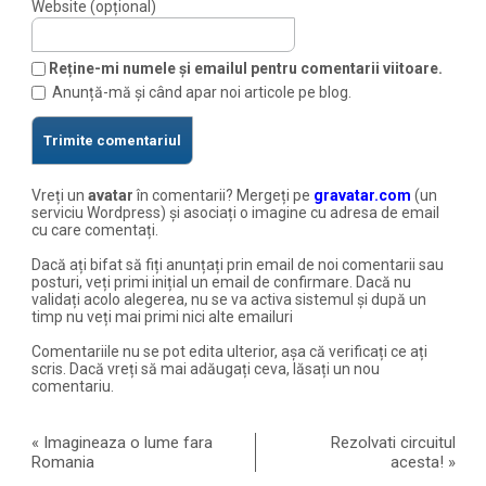
Website (opțional)
Reține-mi numele și emailul pentru comentarii viitoare.
Anunță-mă și când apar noi articole pe blog.
Vreți un
avatar
în comentarii? Mergeți pe
gravatar.com
(un
serviciu Wordpress) și asociați o imagine cu adresa de email
cu care comentați.
Dacă ați bifat să fiți anunțați prin email de noi comentarii sau
posturi, veți primi inițial un email de confirmare. Dacă nu
validați acolo alegerea, nu se va activa sistemul și după un
timp nu veți mai primi nici alte emailuri
Comentariile nu se pot edita ulterior, așa că verificați ce ați
scris. Dacă vreți să mai adăugați ceva, lăsați un nou
comentariu.
«
Imagineaza o lume fara
Rezolvati circuitul
Romania
acesta!
»