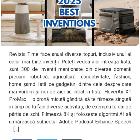
Revista Time face anual diverse topuri, inclusiv unul al
celor mai bine invenții. Puteți vedea aici întreaga listă,
sunt 300 de invenții menționate din diverse domenii
precum robotică, agricultură, conectivitate, fashion,
home șamd. Iată ce gadgeturi dintre cele despre care
mai vorbim și noi pe aici au intrat în listă. HoverAir X1
ProMax – o dronă micuță gândită să te filmeze singură
în timp ce tu faci diverse activități, de exemplu te dai pe
pârtia de schi. Filmează 8K și folosește algoritmi AI să
urmărească subiectul. Adobe Podcast Enhance Speech
– […]