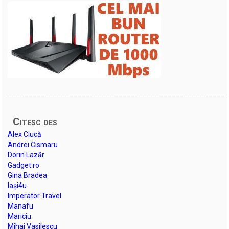
Citesc des
Alex Ciucă
Andrei Cismaru
Dorin Lazăr
Gadget.ro
Gina Bradea
Iași4u
Imperator Travel
Manafu
Mariciu
Mihai Vasilescu