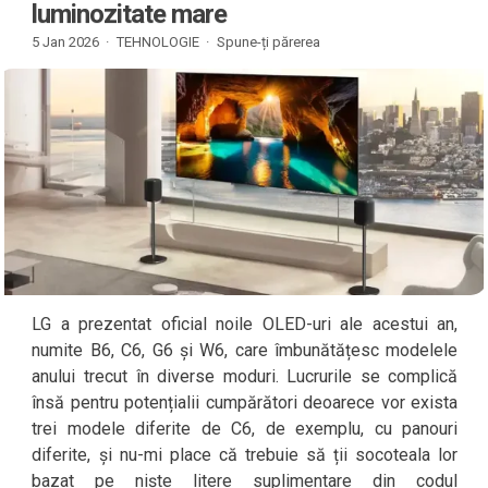
luminozitate mare
5 Jan 2026 ·
TEHNOLOGIE
·
Spune-ți părerea
LG a prezentat oficial noile OLED-uri ale acestui an,
numite B6, C6, G6 și W6, care îmbunătățesc modelele
anului trecut în diverse moduri. Lucrurile se complică
însă pentru potențialii cumpărători deoarece vor exista
trei modele diferite de C6, de exemplu, cu panouri
diferite, și nu-mi place că trebuie să ții socoteala lor
bazat pe niște litere suplimentare din codul