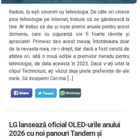
Radule, tu ești sinonim cu tehnologia. De câte ori cineve
zice tehnologie pe Internet, trebuie să se gândească la
tine. Ar trebui să dai și niște premii anuale pentru acest
domeniu, care cu siguranță vor fi foarte râvnite și
apreciate! Primesc des acest mesaj. Întotdeauna doar
de la nevasta mea, ce-i drept, dar dacă a fost cerută de
atâtea ori, iată o nouă ediție a premiilor nwradu pentru
tehnologie, de data aceasta în 2025. Dacă v-ați uitat la
clipul Technolust, ați văzut deja unele preferințe de-ale
mele. Să începem! Cel mai […]
LG lansează oficial OLED-urile anului
2026 cu noi panouri Tandem și