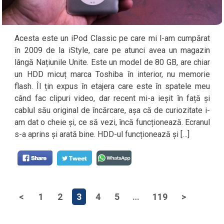
Acesta este un iPod Classic pe care mi l-am cumpărat
în 2009 de la iStyle, care pe atunci avea un magazin
lângă Națiunile Unite. Este un model de 80 GB, are chiar
un HDD micuț marca Toshiba în interior, nu memorie
flash. Îl țin expus în etajera care este în spatele meu
când fac clipuri video, dar recent mi-a ieșit în față și
cablul său original de încărcare, așa că de curiozitate i-
am dat o cheie și, ce să vezi, încă funcționează. Ecranul
s-a aprins și arată bine. HDD-ul funcționează și […]
<
1
2
3
4
5
…
119
>