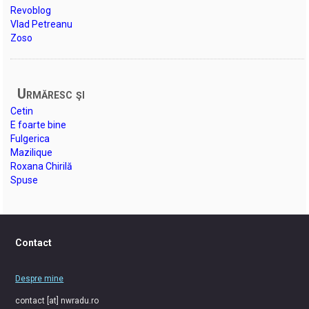
Revoblog
Vlad Petreanu
Zoso
Urmăresc şi
Cetin
E foarte bine
Fulgerica
Mazilique
Roxana Chirilă
Spuse
Contact
Despre mine
contact [at] nwradu.ro