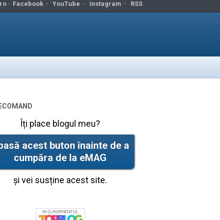
ro ·
Facebook
·
YouTube
·
Instagram
·
RSS
ecomand
Îți place blogul meu?
pasă acest buton înainte de a
cumpăra de la eMAG
și vei susține acest site.