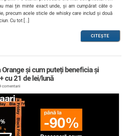
i nu mai țin minte exact unde, și am cumpărat câte o
ie, precum acele sticle de whisky care includ și două
iun. Cu tot […]
CITEȘTE
 Orange și cum puteți beneficia și
+ cu 21 de lei/lună
9 comentarii