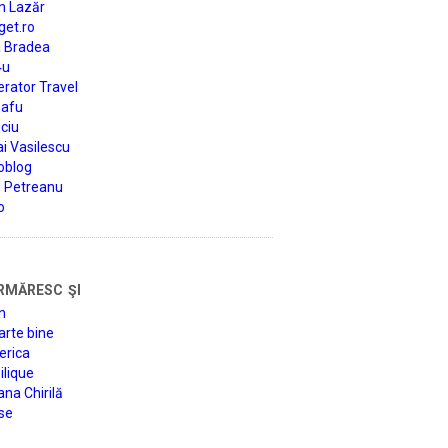
n Lazăr
get.ro
a Bradea
4u
rator Travel
afu
ciu
i Vasilescu
oblog
d Petreanu
o
rmăresc şi
n
arte bine
erica
lique
na Chirilă
se