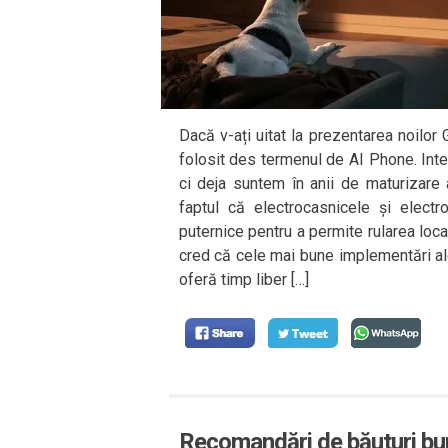
Dacă v-ați uitat la prezentarea noilo
folosit des termenul de AI Phone. Intel
ci deja suntem în anii de maturizare 
faptul că electrocasnicele și elec
puternice pentru a permite rularea local
cred că cele mai bune implementări ale 
oferă timp liber […]
Recomandări de băuturi bun