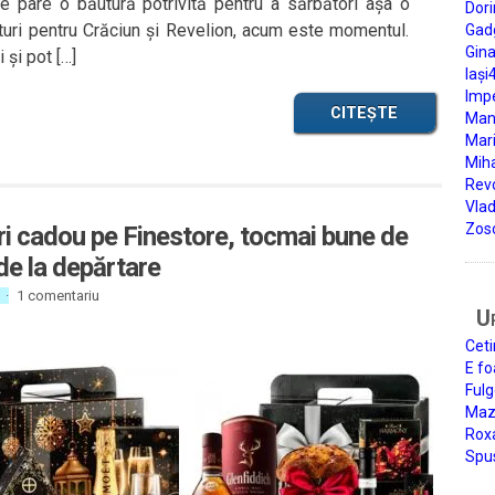
se pare o băutură potrivită pentru a sărbători așa o
Dori
uri pentru Crăciun și Revelion, acum este momentul.
Gad
Gin
 și pot […]
Iași
Impe
CITEȘTE
Man
Mari
Miha
Rev
Vla
Zos
ri cadou pe Finestore, tocmai bune de
 de la depărtare
·
1 comentariu
U
Ceti
E fo
Fulg
Mazi
Roxa
Spu