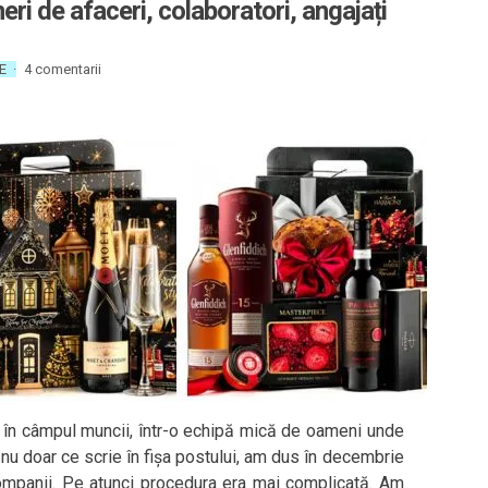
ri de afaceri, colaboratori, angajați
E
·
4 comentarii
t în câmpul muncii, într-o echipă mică de oameni unde
 nu doar ce scrie în fișa postului, am dus în decembrie
ompanii. Pe atunci procedura era mai complicată. Am