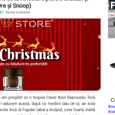
Dre și Snoop)
E
·
Spune-ți părerea
m-am pregătit cu o tequila Clase Azul Reposado. Încă
Ci
l aducem acasă, după ce medicii dau ok-ul, iar asta
Alex
ste însă la frigider (abia a încăput, este foarte înaltă
And