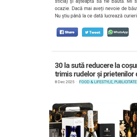
sticla) și așteaptă să fie băută. Mi 
ocazie. Dacă mai aveți nevoie de băut
Nu știu până la ce dată lucrează curierii
30 la sută reducere la coșu
trimis rudelor și prietenilor
8 Dec 2025 ·
FOOD & LIFESTYLE
,
PUBLICITATE