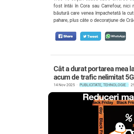
fost întâi în Cora sau Carrefour, nic
băutură care venea împachetată la cut
pahare, plus câte o decorațiune de Crăc
Cât a durat portarea mea la
acum de trafic nelimitat 5G
14 Nov 2025 ·
PUBLICITATE
,
TEHNOLOGIE
·
2