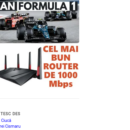
tesc des
 Ciucă
rei Cismaru