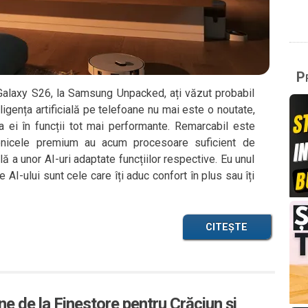
Pr
r Galaxy S26, la Samsung Unpacked, ați văzut probabil
igența artificială pe telefoane nu mai este o noutate,
a ei în funcții tot mai performante. Remarcabil este
tronicele premium au acum procesoare suficient de
ă a unor AI-uri adaptate funcțiilor respective. Eu unul
AI-ului sunt cele care îți aduc confort în plus sau îți
CITEȘTE
e de la Finestore pentru Crăciun și