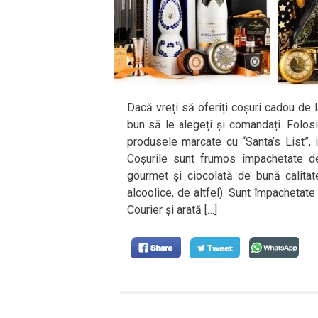
Dacă vreți să oferiți coșuri cadou de 
bun să le alegeți și comandați. Folo
produsele marcate cu “Santa’s List”, 
Coșurile sunt frumos împachetate de
gourmet și ciocolată de bună calitate
alcoolice, de altfel). Sunt împachetate 
Courier și arată […]